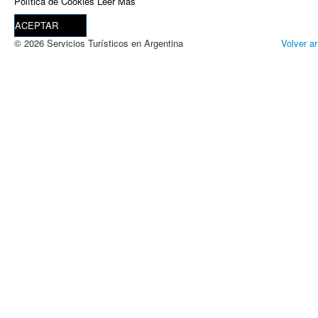
Política de Cookies
Leer Más
ACEPTAR
© 2026 Servicios Turísticos en Argentina
Volver ar