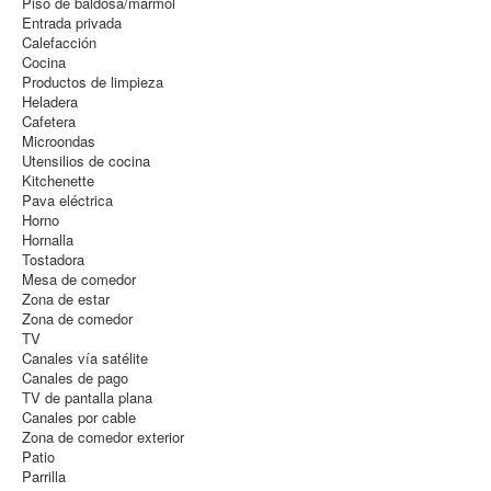
Piso de baldosa/mármol
Entrada privada
Calefacción
Cocina
Productos de limpieza
Heladera
Cafetera
Microondas
Utensilios de cocina
Kitchenette
Pava eléctrica
Horno
Hornalla
Tostadora
Mesa de comedor
Zona de estar
Zona de comedor
TV
Canales vía satélite
Canales de pago
TV de pantalla plana
Canales por cable
Zona de comedor exterior
Patio
Parrilla