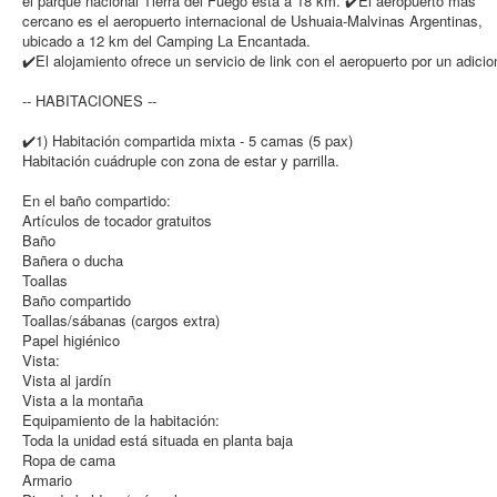
el parque nacional Tierra del Fuego está a 18 km. ✔️El aeropuerto más
cercano es el aeropuerto internacional de Ushuaia-Malvinas Argentinas,
ubicado a 12 km del Camping La Encantada.
✔️El alojamiento ofrece un servicio de link con el aeropuerto por un adicio
-- HABITACIONES --
✔️1) Habitación compartida mixta - 5 camas (5 pax)
Habitación cuádruple con zona de estar y parrilla.
En el baño compartido:
Artículos de tocador gratuitos
Baño
Bañera o ducha
Toallas
Baño compartido
Toallas/sábanas (cargos extra)
Papel higiénico
Vista:
Vista al jardín
Vista a la montaña
Equipamiento de la habitación: ​
Toda la unidad está situada en planta baja
Ropa de cama
Armario