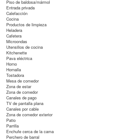
Piso de baldosa/mármol
Entrada privada
Calefacción
Cocina
Productos de limpieza
Heladera
Cafetera
Microondas
Utensilios de cocina
Kitchenette
Pava eléctrica
Horno
Hornalla
Tostadora
Mesa de comedor
Zona de estar
Zona de comedor
Canales de pago
TV de pantalla plana
Canales por cable
Zona de comedor exterior
Patio
Parrilla
Enchufe cerca de la cama
Perchero de barral