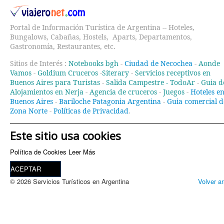
Portal de Información Turística de Argentina -- Hoteles,
Bungalows, Cabañas, Hostels, Aparts, Departamentos,
Gastronomía, Restaurantes, etc.
Sitios de Interés :
Notebooks bgh
-
Ciudad de Necochea
-
Aonde
Vamos
-
Goldium Cruceros
-
Siterary
-
Servicios receptivos en
Buenos Aires para Turistas
-
Salida Campestre -
TodoAr
-
Guia d
Alojamientos en Nerja
-
Agencia de cruceros
-
Juegos
-
Hoteles e
Buenos Aires
-
Bariloche Patagonia Argentina
-
Guia comercial d
Zona Norte
-
Políticas de Privacidad
.
Este sitio usa cookies
Política de Cookies
Leer Más
ACEPTAR
© 2026 Servicios Turísticos en Argentina
Volver ar