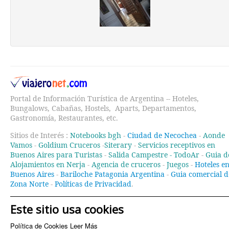
Portal de Información Turística de Argentina -- Hoteles,
Bungalows, Cabañas, Hostels, Aparts, Departamentos,
Gastronomía, Restaurantes, etc.
Sitios de Interés :
Notebooks bgh
-
Ciudad de Necochea
-
Aonde
Vamos
-
Goldium Cruceros
-
Siterary
-
Servicios receptivos en
Buenos Aires para Turistas
-
Salida Campestre -
TodoAr
-
Guia d
Alojamientos en Nerja
-
Agencia de cruceros
-
Juegos
-
Hoteles e
Buenos Aires
-
Bariloche Patagonia Argentina
-
Guia comercial d
Zona Norte
-
Políticas de Privacidad
.
Este sitio usa cookies
Política de Cookies
Leer Más