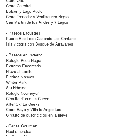
Cerro Otto
Cerro Catedral
Bolsón y Lago Puelo
Cerro Tronador y Ventisquero Negro
San Martín de los Andes y 7 Lagos
- Paseos Lacustres:
Puerto Blest con Cascada Los Cántaros
Isla victoria con Bosque de Arrayanes
- Paseos en Invierno:
Refugio Roca Negra
Extremo Encantado
Nieve al Límite
Piedras blancas
Winter Park
Ski Nórdico
Refugio Neumeyer
Circuito diurno La Cueva
After Ski La Cueva
Cerro Bayo y Villa la Angostura
Circuito de cuadriciclos en la nieve
- Cenas Gourmet:
Noche nórdica